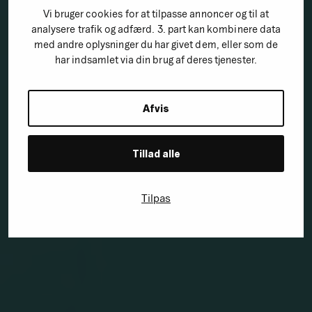
Vi bruger cookies for at tilpasse annoncer og til at
Sådan laver du SEO i
analysere trafik og adfærd. 3. part kan kombinere data
med andre oplysninger du har givet dem, eller som de
2023
har indsamlet via din brug af deres tjenester.
Afvis
📅 Dato: Tirsdag d. 6. juni 2023
⏰ Tid: Kl. 10:00 – 11:00
Tillad alle
👨‍🏫 Niveau: Let kendskab til SEO
💰 Pris: Gratis
Tilpas