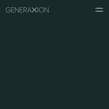
Generaxion
ÅBN