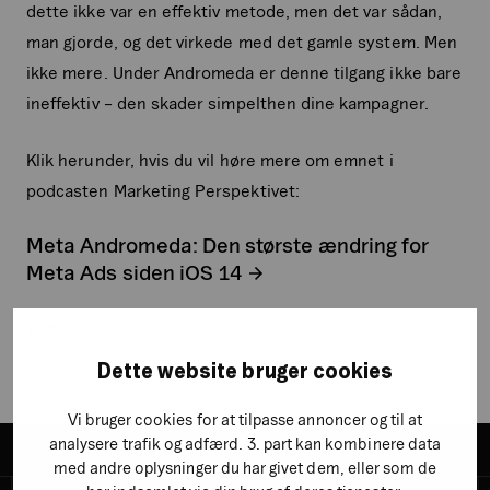
dette ikke var en effektiv metode, men det var sådan,
man gjorde, og det virkede med det gamle system. Men
ikke mere. Under Andromeda er denne tilgang ikke bare
ineffektiv – den skader simpelthen dine kampagner.
Klik herunder, hvis du vil høre mere om emnet i
podcasten Marketing Perspektivet:
Meta Andromeda: Den største ændring for
Meta Ads siden iOS 14
Kilde:
Engineering at Meta
Dette website bruger cookies
Vi bruger cookies for at tilpasse annoncer og til at
analysere trafik og adfærd. 3. part kan kombinere data
med andre oplysninger du har givet dem, eller som de