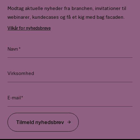
Modtag aktuelle nyheder fra branchen, invitationer til
webinarer, kundecases og få et kig med bag facaden.
Vilkår for nyhedsbreve
*
Phone
Navn
Dette
felt
er
Virksomhed
til
validering
og
*
E-mail
bør
ikke
ændres.
Tilmeld nyhedsbrev