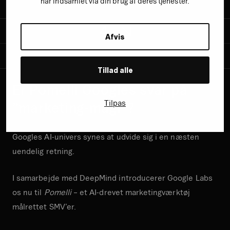
har indsamlet via din brug af deres tjenester.
Afvis
Tillad alle
Er
Pomelli
Googles svar på
Tilpas
”marketing-magi”?
Googles AI-univers synes at udvide sig i en næsten
uendelig retning.
I samarbejde med DeepMind introducerer Google Labs
os nu til
Pomelli
– et AI-drevet marketingværktøj
målrettet SMV’er.