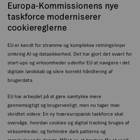
Europa-Kommissionens nye
taskforce moderniserer
cookiereglerne
EU er kendt for stramme og komplekse retningslinjer
omkring AI og datasikkerhed. Det har gjort det svært for
start-ups og virksomheder udenfor EU at navigere i det
digitale landskab og sikre korrekt håndtering af
brugerdata.
EU har arbejdet på at gøre samtykke mere
gennemsigtigt og brugervenligt, men nu tager man
skridtet videre: En ny tværeuropæisk taskforce skal
overvåge, hvordan cookies og digital tracking bruges af
virksomheder, og forhindre dark patterns og
manipulerende design. Målet er, at brugere får et reelt