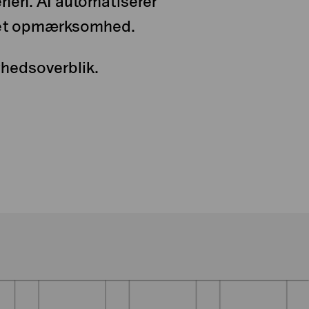
enen. AI automatiserer
rpet opmærksomhed.
nyhedsoverblik.