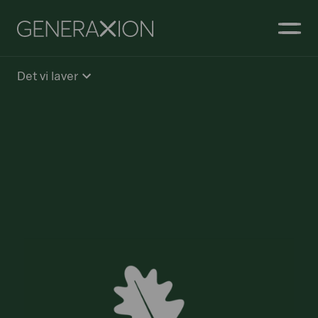
Generaxion
ÅBN
Det vi laver