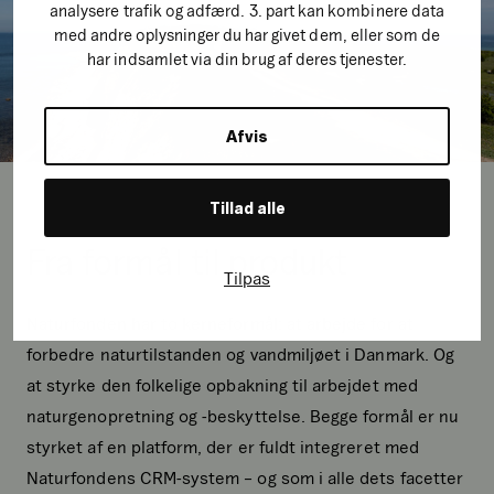
analysere trafik og adfærd. 3. part kan kombinere data
med andre oplysninger du har givet dem, eller som de
har indsamlet via din brug af deres tjenester.
Afvis
Tillad alle
Fra formål til produkt
Tilpas
Naturfonden har to kerneformål: at arbejde for at
forbedre naturtilstanden og vandmiljøet i Danmark. Og
at styrke den folkelige opbakning til arbejdet med
naturgenopretning og -beskyttelse. Begge formål er nu
styrket af en platform, der er fuldt integreret med
Naturfondens CRM-system – og som i alle dets facetter