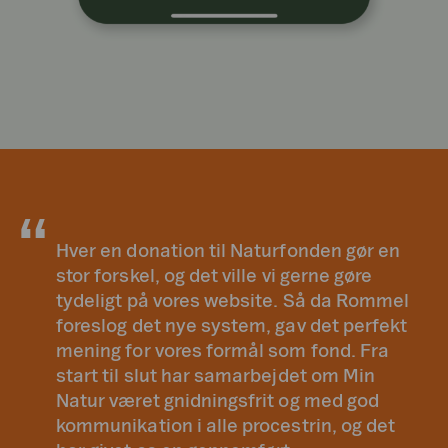
Hver en donation til Naturfonden gør en
stor forskel, og det ville vi gerne gøre
tydeligt på vores website. Så da Rommel
foreslog det nye system, gav det perfekt
mening for vores formål som fond. Fra
start til slut har samarbejdet om Min
Natur været gnidningsfrit og med god
kommunikation i alle procestrin, og det