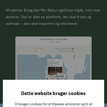
Af samme årsag kan Min Natur også kun tilgås, hvis man
donerer. Det er ikke en platform, der skal friste og
overtale – den skal inspirere og informere.
Dette website bruger cookies
Vi bruger cookies for at tilpasse annoncer og til at