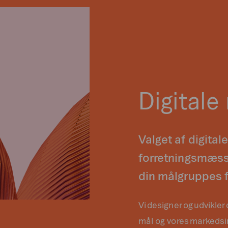
Digitale
Valget af digital
forretningsmæss
din målgruppes f
Vi designer og udvikler
mål og vores markedsi