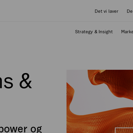
Det vi laver
De
Strategy & Insight
Marke
ms &
power og