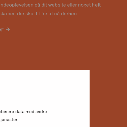
ndeoplevelsen på dit website eller noget helt
skaber, der skal til for at nå derhen.
er
kombinere data med andre
tjenester.