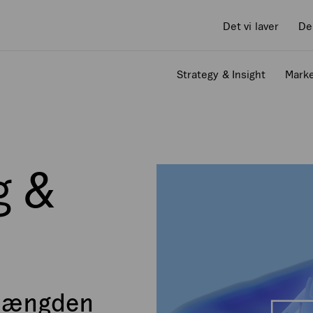
Det vi laver
De
Strategy & Insight
Marke
g &
 mængden