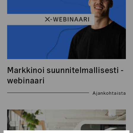
webinaari
Markkinoi suunnitelmallisesti -
webinaari
Ajankohtaista
Generaxion
luottaa
WordPress-