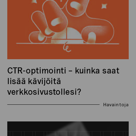
lisää
kävijöitä
verkkosivustollesi?
CTR-optimointi – kuinka saat
lisää kävijöitä
verkkosivustollesi?
Havaintoja
Xtracts:
Elokuu