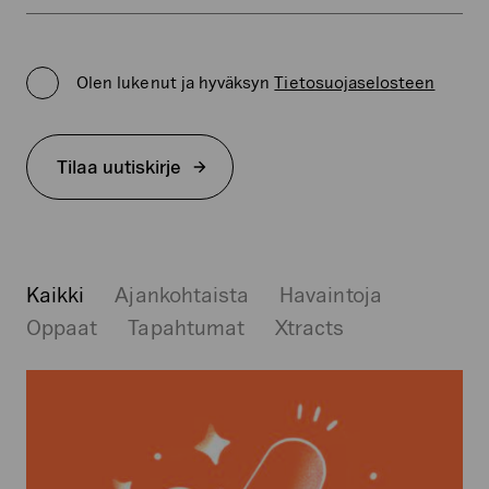
Kenttä
on
Privacy
validointitarkoituksiin
Policy
ja
Olen lukenut ja hyväksyn
Tietosuojaselosteen
*
tulee
jättää
koskemattomaksi.
Tilaa uutiskirje
Nostot
Kaikki
Ajankohtaista
Havaintoja
Oppaat
Tapahtumat
Xtracts
CTR-
optimointi
–
kuinka
saat