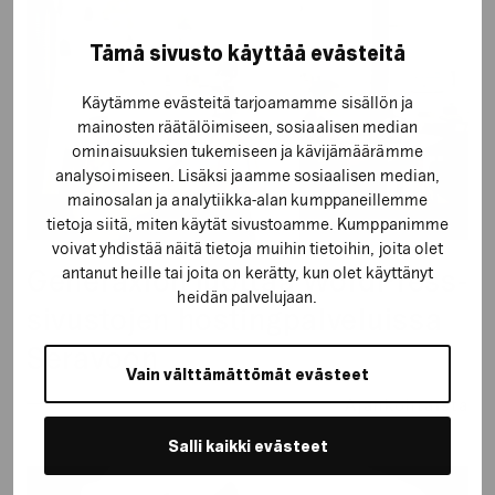
sivustojen
hostingpalveluissa
Tämä sivusto käyttää evästeitä
Seravoon
Käytämme evästeitä tarjoamamme sisällön ja
mainosten räätälöimiseen, sosiaalisen median
ominaisuuksien tukemiseen ja kävijämäärämme
analysoimiseen. Lisäksi jaamme sosiaalisen median,
mainosalan ja analytiikka-alan kumppaneillemme
tietoja siitä, miten käytät sivustoamme. Kumppanimme
voivat yhdistää näitä tietoja muihin tietoihin, joita olet
Generaxion luottaa WordPress-
antanut heille tai joita on kerätty, kun olet käyttänyt
heidän palvelujaan.
sivustojen hostingpalveluissa
Seravoon
Vain välttämättömät evästeet
Ajankohtaista
Salli kaikki evästeet
Xtracts: