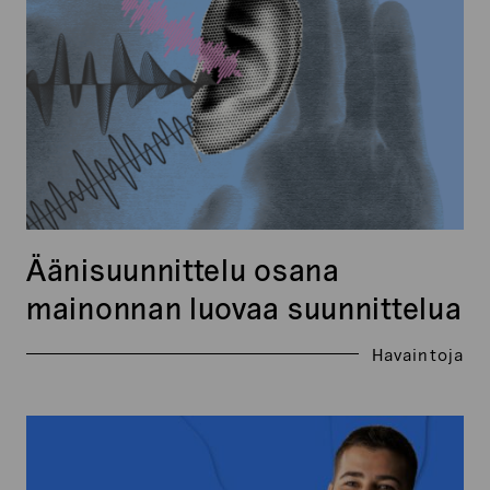
mainonnan
luovaa
suunnittelua
Äänisuunnittelu osana
mainonnan luovaa suunnittelua
Havaintoja
Markkinoi
suunnitelmallisesti
-