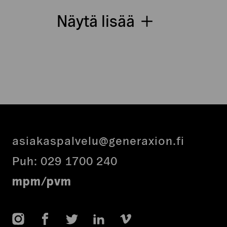
Näytä lisää
asiakaspalvelu@generaxion.fi
Puh:
029 1700 240
mpm/pvm
Instagram
Facebook
Twitter
LinkedIn
Vimeo