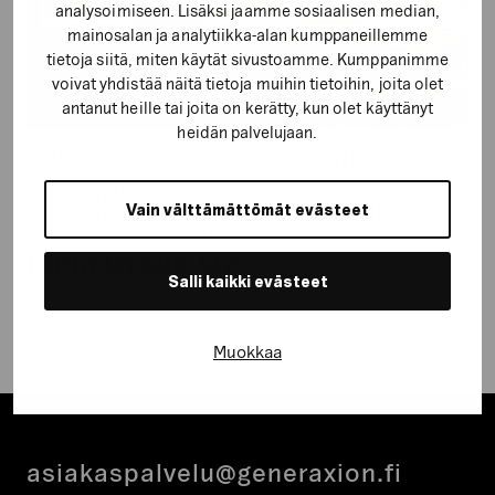
analysoimiseen. Lisäksi jaamme sosiaalisen median,
mainosalan ja analytiikka-alan kumppaneillemme
tietoja siitä, miten käytät sivustoamme. Kumppanimme
voivat yhdistää näitä tietoja muihin tietoihin, joita olet
antanut heille tai joita on kerätty, kun olet käyttänyt
heidän palvelujaan.
ANALYTIIKKA, GEO, HAKUKONEOPTIMOINTI,
KOKONAISVALTAINEN KUMPPANUUS, KONSEPTI, LUOVA
SUUNNITTELU, MARKKINOINTISTRATEGIA,
Vain välttämättömät evästeet
SISÄLLÖNTUOTANTO, STRATEGINEN SUUNNITTELU,
VERKKOPALVELUN KEHITYS
Pihla Group Oy
Salli kaikki evästeet
Muokkaa
asiakaspalvelu@generaxion.fi