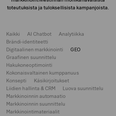
toteutuksista ja tuloksellisista kampanjoista.
Kaikki
AI Chatbot
Analytiikka
Brändi-identiteetti
Digitaalinen markkinointi
GEO
Graafinen suunnittelu
Hakukoneoptimointi
Kokonaisvaltainen kumppanuus
Konsepti
Käsikirjoitukset
Liidien hallinta & CRM
Luova suunnittelu
Markkinoinnin automaatio
Markkinoinnin suunnittelu
Markkinointimateriaalit