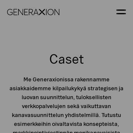
Generaxion
AVAA
Caset
Me Generaxionissa rakennamme
asiakkaidemme kilpailukykyä strategisen ja
luovan suunnittelun, tuloksellisten
verkkopalvelujen sekä vaikuttavan
kanavasuunnittelun yhdistelmillä. Tutustu
esimerkkeihin oivaltavista konsepteista,
markkinointiviestinnän monikanavaisista