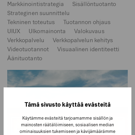
Markkinointistrategia
Sisällöntuotanto
Strateginen suunnittelu
Tekninen toteutus
Tuotannon ohjaus
UIUX
Ulkomainonta
Valokuvaus
Verkkopalvelu
Verkkopalvelun kehitys
Videotuotannot
Visuaalinen identiteetti
Äänituotanto
Pihla
Group
Oy
Tämä sivusto käyttää evästeitä
Käytämme evästeitä tarjoamamme sisällön ja
mainosten räätälöimiseen, sosiaalisen median
ominaisuuksien tukemiseen ja kävijämäärämme