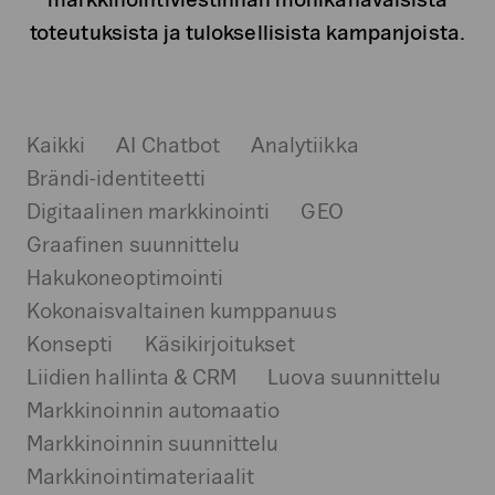
toteutuksista ja tuloksellisista kampanjoista.
Kaikki
AI Chatbot
Analytiikka
Brändi-identiteetti
Digitaalinen markkinointi
GEO
Graafinen suunnittelu
Hakukoneoptimointi
Kokonaisvaltainen kumppanuus
Konsepti
Käsikirjoitukset
Liidien hallinta & CRM
Luova suunnittelu
Markkinoinnin automaatio
Markkinoinnin suunnittelu
Markkinointimateriaalit