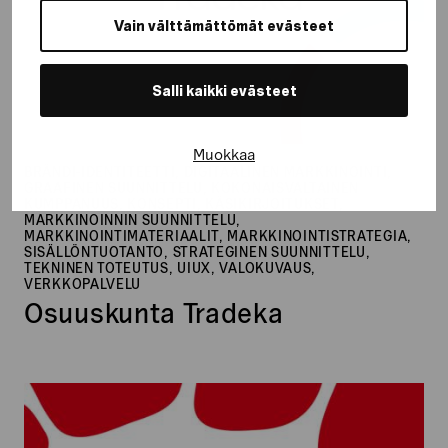
Vain välttämättömät evästeet
Salli kaikki evästeet
Muokkaa
BRÄNDI-IDENTITEETTI, DIGITAALINEN MARKKINOINTI,
GRAAFINEN SUUNNITTELU, KOKONAISVALTAINEN
KUMPPANUUS, KONSEPTI, KÄSIKIRJOITUKSET,
MARKKINOINNIN SUUNNITTELU,
MARKKINOINTIMATERIAALIT, MARKKINOINTISTRATEGIA,
SISÄLLÖNTUOTANTO, STRATEGINEN SUUNNITTELU,
TEKNINEN TOTEUTUS, UIUX, VALOKUVAUS,
VERKKOPALVELU
Osuuskunta Tradeka
Lihakauppa
Böf