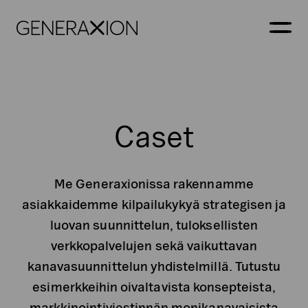
Generaxion
AVAA
Caset
Me Generaxionissa rakennamme
asiakkaidemme kilpailukykyä strategisen ja
luovan suunnittelun, tuloksellisten
verkkopalvelujen sekä vaikuttavan
kanavasuunnittelun yhdistelmillä. Tutustu
esimerkkeihin oivaltavista konsepteista,
markkinointiviestinnän monikanavaisista