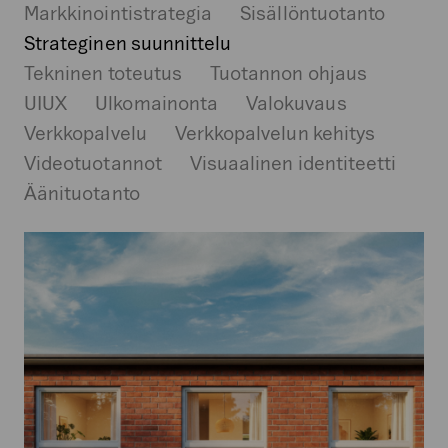
Markkinointistrategia
Sisällöntuotanto
Strateginen suunnittelu
Tekninen toteutus
Tuotannon ohjaus
UIUX
Ulkomainonta
Valokuvaus
Verkkopalvelu
Verkkopalvelun kehitys
Videotuotannot
Visuaalinen identiteetti
Äänituotanto
Pihla
Group
Oy