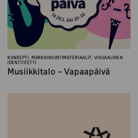
KONSEPTI, MARKKINOINTIMATERIAALIT, VISUAALINEN
IDENTITEETTI
Musiikkitalo – Vapaapäivä
Restel
Oy,
Food&Events
Tapahtumaravintolat