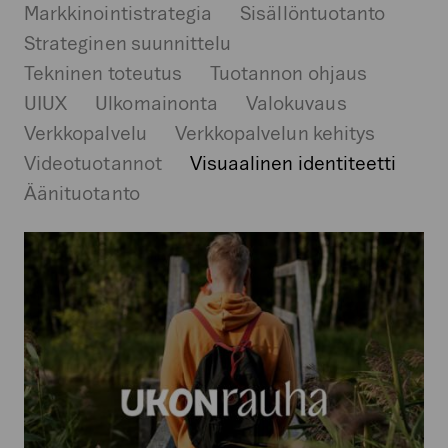
Markkinointistrategia
Sisällöntuotanto
Strateginen suunnittelu
Tekninen toteutus
Tuotannon ohjaus
UIUX
Ulkomainonta
Valokuvaus
Verkkopalvelu
Verkkopalvelun kehitys
Videotuotannot
Visuaalinen identiteetti
Äänituotanto
goSaimaa
–
Ukonrauha