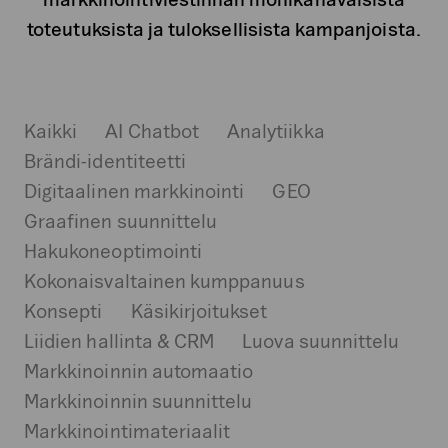
toteutuksista ja tuloksellisista kampanjoista.
Kaikki
AI Chatbot
Analytiikka
Brändi-identiteetti
Digitaalinen markkinointi
GEO
Graafinen suunnittelu
Hakukoneoptimointi
Kokonaisvaltainen kumppanuus
Konsepti
Käsikirjoitukset
Liidien hallinta & CRM
Luova suunnittelu
Markkinoinnin automaatio
Markkinoinnin suunnittelu
Markkinointimateriaalit