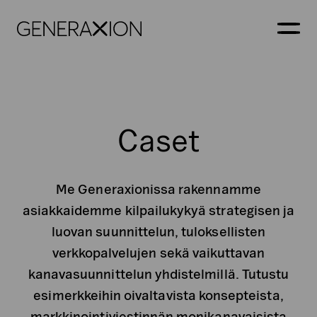
Generaxion
AVAA
Caset
Me Generaxionissa rakennamme
asiakkaidemme kilpailukykyä strategisen ja
luovan suunnittelun, tuloksellisten
verkkopalvelujen sekä vaikuttavan
kanavasuunnittelun yhdistelmillä. Tutustu
esimerkkeihin oivaltavista konsepteista,
markkinointiviestinnän monikanavaisista