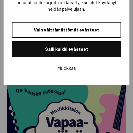
antanut heille tai joita on kerätty, kun olet käyttänyt
heidän palvelujaan.
Vain välttämättömät evästeet
SISÄLLÖNTUOTANTO, VERKKOPALVELU, VISUAALINEN
Salli kaikki evästeet
IDENTITEETTI
Quick Tech
Muokkaa
Musiikkitalo
–
Vapaapäivä