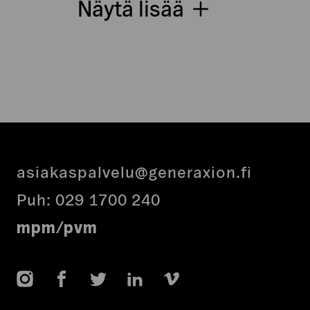
Näytä lisää
asiakaspalvelu@generaxion.fi
Puh:
029 1700 240
mpm/pvm
Instagram
Facebook
Twitter
LinkedIn
Vimeo