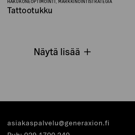
HAKUKONEOPTIMOINTI, MARKKINOINTISTRATEGIA
Tattootukku
Näytä lisää
asiakaspalvelu@generaxion.fi
Puh:
029 1700 240