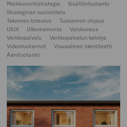
Markkinointistrategia
Sisällöntuotanto
Strateginen suunnittelu
Tekninen toteutus
Tuotannon ohjaus
UIUX
Ulkomainonta
Valokuvaus
Verkkopalvelu
Verkkopalvelun kehitys
Videotuotannot
Visuaalinen identiteetti
Äänituotanto
Pihla
Group
Oy