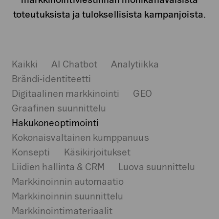
toteutuksista ja tuloksellisista kampanjoista.
Kaikki
AI Chatbot
Analytiikka
Brändi-identiteetti
Digitaalinen markkinointi
GEO
Graafinen suunnittelu
Hakukoneoptimointi
Kokonaisvaltainen kumppanuus
Konsepti
Käsikirjoitukset
Liidien hallinta & CRM
Luova suunnittelu
Markkinoinnin automaatio
Markkinoinnin suunnittelu
Markkinointimateriaalit