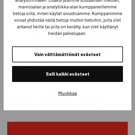
analysoimiseen. Lisäksi jaamme sosiaalisen median,
Oy
mainosalan ja analytiikka-alan kumppaneillemme
tietoja siitä, miten käytät sivustoamme. Kumppanimme
voivat yhdistää näitä tietoja muihin tietoihin, joita olet
antanut heille tai joita on kerätty, kun olet käyttänyt
heidän palvelujaan.
Vain välttämättömät evästeet
Salli kaikki evästeet
DIGITAALINEN MARKKINOINTI, HAKUKONEOPTIMOINTI
Muokkaa
Express Hinauspalvelu Oy
Auser