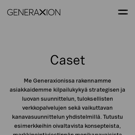
Generaxion
AVAA
Caset
Me Generaxionissa rakennamme
asiakkaidemme kilpailukykyä strategisen ja
luovan suunnittelun, tuloksellisten
verkkopalvelujen sekä vaikuttavan
kanavasuunnittelun yhdistelmillä. Tutustu
esimerkkeihin oivaltavista konsepteista,
markkinointiviestinnän monikanavaisista