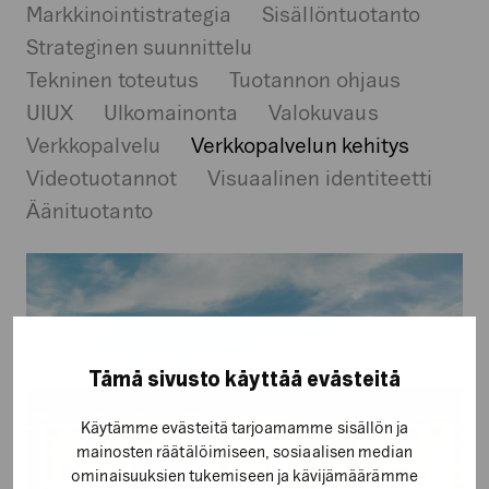
Markkinointistrategia
Sisällöntuotanto
Strateginen suunnittelu
Tekninen toteutus
Tuotannon ohjaus
UIUX
Ulkomainonta
Valokuvaus
Verkkopalvelu
Verkkopalvelun kehitys
Videotuotannot
Visuaalinen identiteetti
Äänituotanto
Pihla
Group
Oy
Tämä sivusto käyttää evästeitä
Käytämme evästeitä tarjoamamme sisällön ja
mainosten räätälöimiseen, sosiaalisen median
ominaisuuksien tukemiseen ja kävijämäärämme