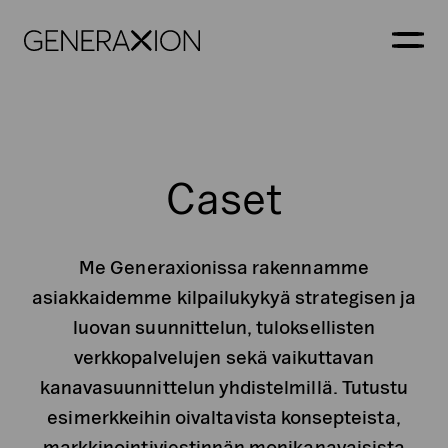
Generaxion
AVAA
Caset
Me Generaxionissa rakennamme
asiakkaidemme kilpailukykyä strategisen ja
luovan suunnittelun, tuloksellisten
verkkopalvelujen sekä vaikuttavan
kanavasuunnittelun yhdistelmillä. Tutustu
esimerkkeihin oivaltavista konsepteista,
markkinointiviestinnän monikanavaisista