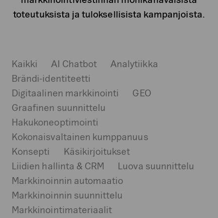
toteutuksista ja tuloksellisista kampanjoista.
Kaikki
AI Chatbot
Analytiikka
Brändi-identiteetti
Digitaalinen markkinointi
GEO
Graafinen suunnittelu
Hakukoneoptimointi
Kokonaisvaltainen kumppanuus
Konsepti
Käsikirjoitukset
Liidien hallinta & CRM
Luova suunnittelu
Markkinoinnin automaatio
Markkinoinnin suunnittelu
Markkinointimateriaalit