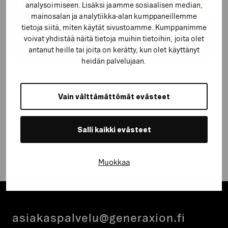
analysoimiseen. Lisäksi jaamme sosiaalisen median,
mainosalan ja analytiikka-alan kumppaneillemme
tietoja siitä, miten käytät sivustoamme. Kumppanimme
voivat yhdistää näitä tietoja muihin tietoihin, joita olet
antanut heille tai joita on kerätty, kun olet käyttänyt
heidän palvelujaan.
ANALYTIIKKA, GEO, HAKUKONEOPTIMOINTI,
KOKONAISVALTAINEN KUMPPANUUS, KONSEPTI, LUOVA
SUUNNITTELU, MARKKINOINTISTRATEGIA,
Vain välttämättömät evästeet
SISÄLLÖNTUOTANTO, STRATEGINEN SUUNNITTELU,
VERKKOPALVELUN KEHITYS
Pihla Group Oy
Salli kaikki evästeet
Muokkaa
asiakaspalvelu@generaxion.fi