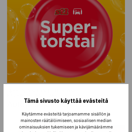
GRAAFINEN SUUNNITTELU, KONSEPTI,
KÄSIKIRJOITUKSET, ÄÄNITUOTANTO
Tämä sivusto käyttää evästeitä
Autopesujen Supertorstai
Käytämme evästeitä tarjoamamme sisällön ja
mainosten räätälöimiseen, sosiaalisen median
ominaisuuksien tukemiseen ja kävijämäärämme
HelmiSimpukka