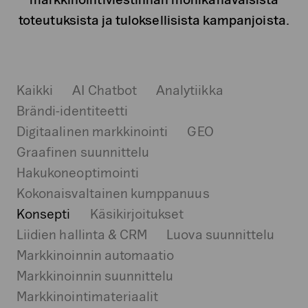
toteutuksista ja tuloksellisista kampanjoista.
Kaikki
AI Chatbot
Analytiikka
Brändi-identiteetti
Digitaalinen markkinointi
GEO
Graafinen suunnittelu
Hakukoneoptimointi
Kokonaisvaltainen kumppanuus
Konsepti
Käsikirjoitukset
Liidien hallinta & CRM
Luova suunnittelu
Markkinoinnin automaatio
Markkinoinnin suunnittelu
Markkinointimateriaalit