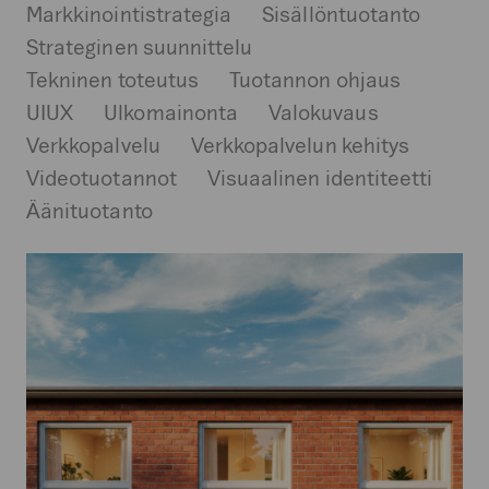
Markkinointistrategia
Sisällöntuotanto
Strateginen suunnittelu
Tekninen toteutus
Tuotannon ohjaus
UIUX
Ulkomainonta
Valokuvaus
Verkkopalvelu
Verkkopalvelun kehitys
Videotuotannot
Visuaalinen identiteetti
Äänituotanto
Pihla
Group
Oy