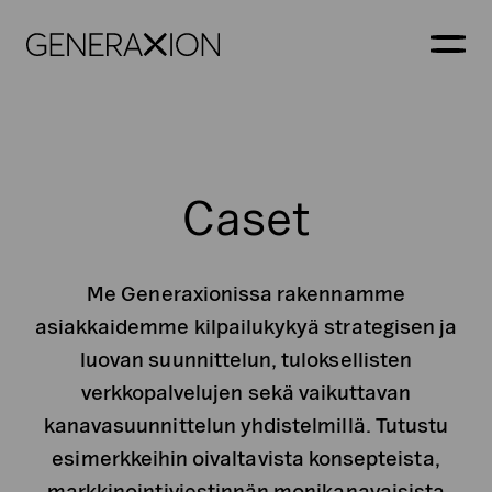
Generaxion
AVAA
Caset
Me Generaxionissa rakennamme
asiakkaidemme kilpailukykyä strategisen ja
luovan suunnittelun, tuloksellisten
verkkopalvelujen sekä vaikuttavan
kanavasuunnittelun yhdistelmillä. Tutustu
esimerkkeihin oivaltavista konsepteista,
markkinointiviestinnän monikanavaisista