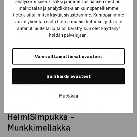
analysoimiseen. Lisäksi jaamme sosiaalisen median,
–
mainosalan ja analytiikka-alan kumppaneillemme
Munkkimellakka
tietoja siitä, miten käytät sivustoamme. Kumppanimme
voivat yhdistää näitä tietoja muihin tietoihin, joita olet
antanut heille tai joita on kerätty, kun olet käyttänyt
heidän palvelujaan.
Vain välttämättömät evästeet
Salli kaikki evästeet
Muokkaa
KONSEPTI, MARKKINOINTIMATERIAALIT,
MARKKINOINTISTRATEGIA, SISÄLLÖNTUOTANTO
HelmiSimpukka –
Munkkimellakka