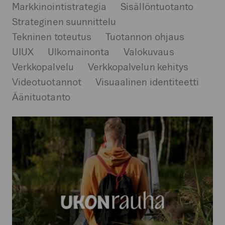
Markkinointistrategia
Sisällöntuotanto
Strateginen suunnittelu
Tekninen toteutus
Tuotannon ohjaus
UIUX
Ulkomainonta
Valokuvaus
Verkkopalvelu
Verkkopalvelun kehitys
Videotuotannot
Visuaalinen identiteetti
Äänituotanto
goSaimaa
–
Ukonrauha