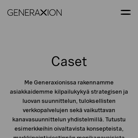
Generaxion
AVAA
Caset
Me Generaxionissa rakennamme
asiakkaidemme kilpailukykyä strategisen ja
luovan suunnittelun, tuloksellisten
verkkopalvelujen sekä vaikuttavan
kanavasuunnittelun yhdistelmillä. Tutustu
esimerkkeihin oivaltavista konsepteista,
markkinointiviestinnän monikanavaisista