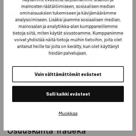
mainosten räätälöimiseen, sosiaalisen median
ominaisuuksien tukemiseen ja kävijämäärämme
analysoimiseen. Lisäksi jaamme sosiaalisen median,
mainosalan ja analytiikka-alan kumppaneillemme
tietoja siitä, miten käytät sivustoamme. Kumppanimme
voivat yhdistää näitä tietoja muihin tietoihin, joita olet
antanut heille tai joita on kerätty, kun olet käyttänyt
heidän palvelujaan.
Vain välttämättömät evästeet
BRÄNDI-IDENTITEETTI, DIGITAALINEN MARKKINOINTI,
GRAAFINEN SUUNNITTELU, KOKONAISVALTAINEN
Salli kaikki evästeet
KUMPPANUUS, KONSEPTI, KÄSIKIRJOITUKSET,
MARKKINOINNIN SUUNNITTELU,
MARKKINOINTIMATERIAALIT, MARKKINOINTISTRATEGIA,
SISÄLLÖNTUOTANTO, STRATEGINEN SUUNNITTELU,
Muokkaa
TEKNINEN TOTEUTUS, UIUX, VALOKUVAUS,
VERKKOPALVELU
Osuuskunta Tradeka