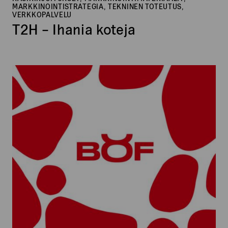
MARKKINOINTISTRATEGIA, TEKNINEN TOTEUTUS,
VERKKOPALVELU
T2H – Ihania koteja
Lihakauppa
Böf