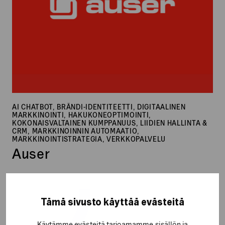
AI CHATBOT, BRÄNDI-IDENTITEETTI, DIGITAALINEN
MARKKINOINTI, HAKUKONEOPTIMOINTI,
KOKONAISVALTAINEN KUMPPANUUS, LIIDIEN HALLINTA &
CRM, MARKKINOINNIN AUTOMAATIO,
MARKKINOINTISTRATEGIA, VERKKOPALVELU
Auser
Osuuskunta
Tämä sivusto käyttää evästeitä
Tradeka
Käytämme evästeitä tarjoamamme sisällön ja