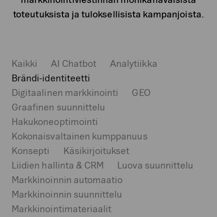
toteutuksista ja tuloksellisista kampanjoista.
Kaikki
AI Chatbot
Analytiikka
Brändi-identiteetti
Digitaalinen markkinointi
GEO
Graafinen suunnittelu
Hakukoneoptimointi
Kokonaisvaltainen kumppanuus
Konsepti
Käsikirjoitukset
Liidien hallinta & CRM
Luova suunnittelu
Markkinoinnin automaatio
Markkinoinnin suunnittelu
Markkinointimateriaalit